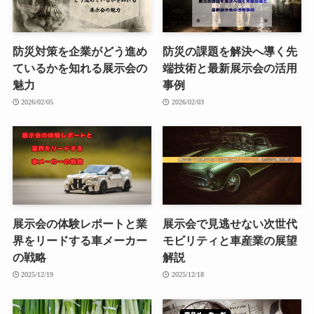
防災対策を企業がどう進め
防災の課題を解決へ導く先
ているかを知れる展示会の
端技術と最新展示会の活用
魅力
事例
2026/02/05
2026/02/03
展示会の体験レポートと業
展示会で見逃せない次世代
界をリードする車メーカー
モビリティと車産業の展望
の戦略
解説
2025/12/19
2025/12/18