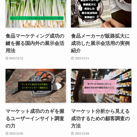
食品マーケティング成功の
食品メーカーが販路拡大に
鍵を握る国内外の展示会活
成功した展示会活用の実例
用法
紹介
2025/12/12
2025/12/11
マーケット成功のカギを握
マーケット分析から見える
るユーザーインサイト調査
成功するための顧客調査の
の力
方法
2025/12/05
2025/12/04