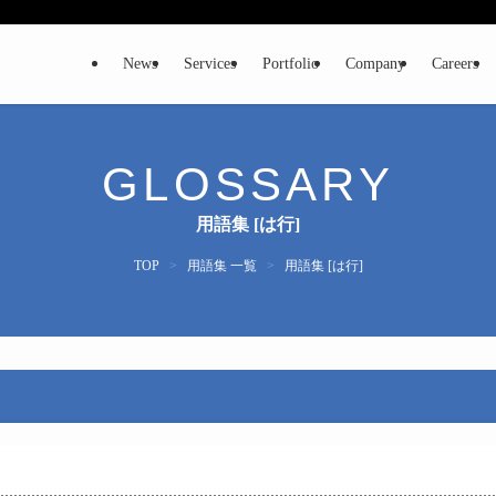
News
Services
Portfolio
Company
Careers
GLOSSARY
用語集 [は行]
TOP
>
用語集 一覧
>
用語集 [は行]