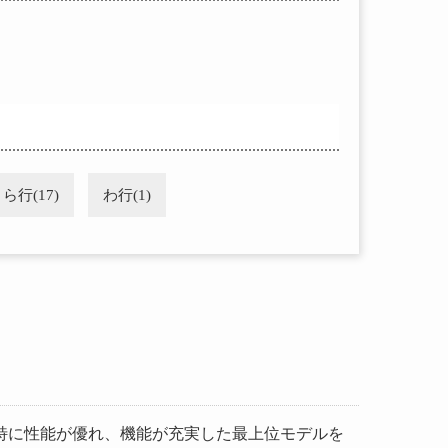
ら行(17)
わ行(1)
特に性能が優れ、機能が充実した最上位モデルを