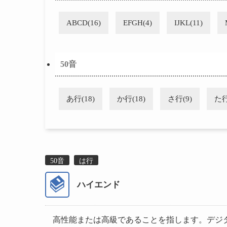
ABCD(16)
EFGH(4)
IJKL(11)
50音
あ行(18)
か行(18)
さ行(9)
た行
50音
は行
ハイエンド
高性能または高級であることを指します。デジ